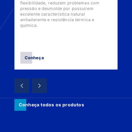
flexibilidade, reduzem problemas com
d
pressão e desmolde por possuírem
m
s
excelente característica natural
o
antiaderente e resistência térmica e
d
química.
Conheça
Conheça todos os produtos