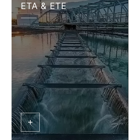
ETA & ETE
Em
Et