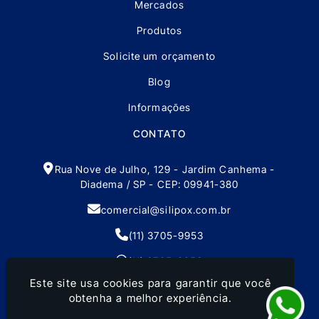
Mercados
Produtos
Solicite um orçamento
Blog
Informações
CONTATO
Rua Nove de Julho, 129 - Jardim Canhema -
Diadema / SP - CEP: 09941-380
comercial@silipox.com.br
(11) 3705-9953
(11) 3705-9953
Este site usa cookies para garantir que você
obtenha a melhor experiência.