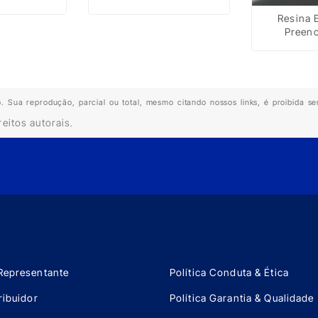
Resina 
Preen
o. Sua reprodução, parcial ou total, mesmo citando nossos links, é proibida se
reitos autorais
.
Representante
Política Conduta & Ética
ribuidor
Política Garantia & Qualidade