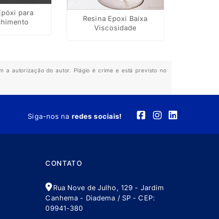
Epóxi para
Resina Epoxi Baixa
Lubrif
chimento
Viscosidade
Maquina
m a autorização do autor. Plágio é crime e está previsto no
Siga-nos na
redes sociais!
CONTATO
Rua Nove de Julho, 129 - Jardim
Canhema - Diadema / SP - CEP:
09941-380