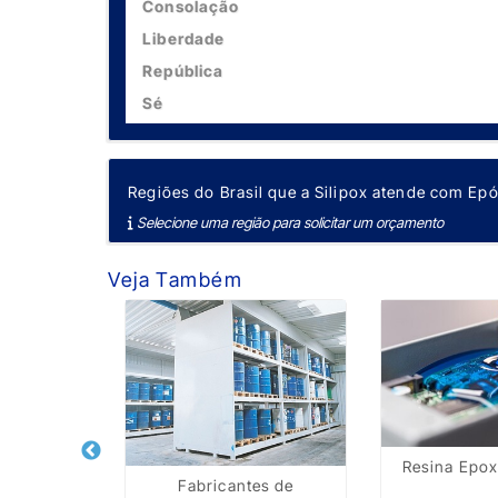
Consolação
Liberdade
República
Sé
Regiões do Brasil que a Silipox atende com Epóx
Selecione uma região para solicitar um orçamento
Veja Também
Resina Epoxi
Fabricantes de