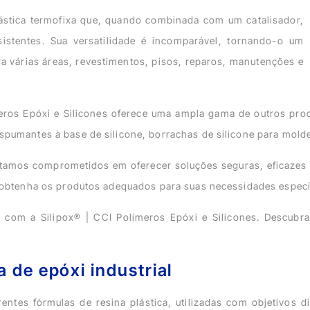
lástica termofixa que, quando combinada com um catalisador,
sistentes. Sua versatilidade é incomparável, tornando-o um
ra várias áreas, revestimentos, pisos, reparos, manutenções e
ímeros Epóxi e Silicones oferece uma ampla gama de outros pro
pumantes à base de silicone, borrachas de silicone para mold
estamos comprometidos em oferecer soluções seguras, eficazes 
 obtenha os produtos adequados para suas necessidades especí
nte com a Silipox® | CCI Polímeros Epóxi e Silicones. Descu
 de epóxi industrial
ntes fórmulas de resina plástica, utilizadas com objetivos d