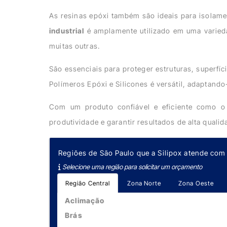
As resinas epóxi também são ideais para isolame
industrial
é amplamente utilizado em uma varieda
muitas outras.
São essenciais para proteger estruturas, superfí
Polímeros Epóxi e Silicones é versátil, adaptand
Com um produto confiável e eficiente como o 
produtividade e garantir resultados de alta quali
Regiões de São Paulo que a Silipox atende com 
Selecione uma região para solicitar um orçamento
Região Central
Zona Norte
Zona Oeste
Aclimação
Brás