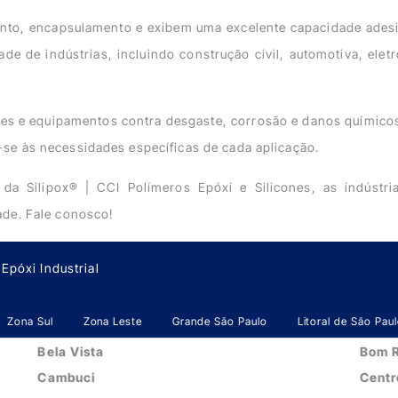
nto, encapsulamento e exibem uma excelente capacidade adesiv
de de indústrias, incluindo construção civil, automotiva, elet
cies e equipamentos contra desgaste, corrosão e danos químico
o-se às necessidades específicas de cada aplicação.
da Silipox® | CCI Polímeros Epóxi e Silicones, as indústr
dade. Fale conosco!
Epóxi Industrial
Zona Sul
Zona Leste
Grande São Paulo
Litoral de São Pau
Bela Vista
Bom R
Cambuci
Centr