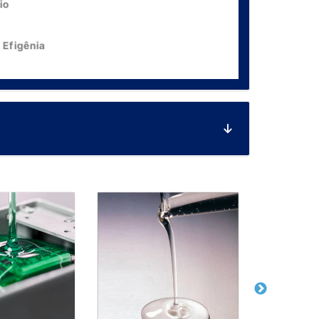
io
 Efigênia