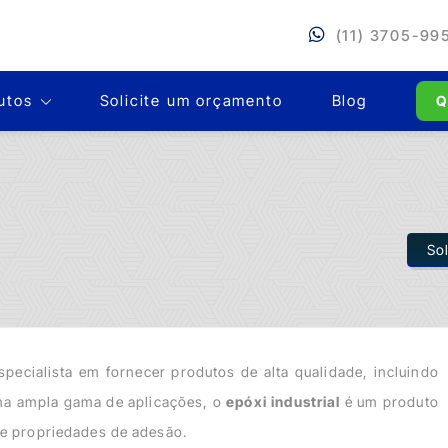
Sobre nós
Mercados
Produtos
(11) 3705-99
Solicite um 
utos
Solicite um orçamento
Blog
Q
So
specialista em fornecer produtos de alta qualidade, incluindo
uma ampla gama de aplicações, o
epóxi industrial
é um produto
 e propriedades de adesão.