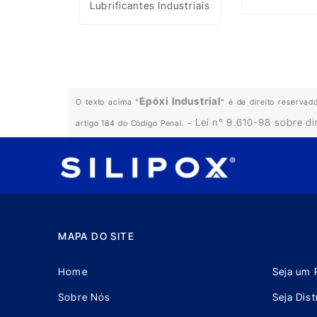
Lubrificantes Industriais
ndustrial
Epóxi Industrial
O texto acima "
" é de direito reservad
Lei n° 9.610-98 sobre di
artigo 184 do Código Penal. –
MAPA DO SITE
Home
Seja um 
Sobre Nós
Seja Dist