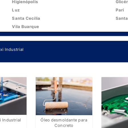
Higienópolis
Glicér
Luz
Pari
Santa Cecília
Santa
Vila Buarque
i Industrial
 Industrial
Óleo desmoldante para
Concreto