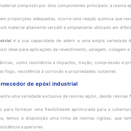
material composto por dois componentes principais: a resina e
m proporções adequadas, ocorre uma reação química que resul
i um material altamente versátil e amplamente utilizado em difere
strial
é a sua capacidade de aderir a uma ampla variedade de
póxi ideal para aplicações de revestimento, selagem, colagem e
ânicas, como resistência a impactos, tração, compressão e p
ao fogo, resistência à corrosão e propriedades isolantes.
rnecedor de epóxi industrial
senta uma variedade exclusiva de resinas epóxi, desde resinas fl
do para fornecer uma flexibilidade aprimorada para a cobertur
a, temos à disposição uma linha de resinas rígidas, que t
esistência superiores.