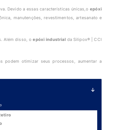
a. Devido a essas características únicas,o
epóxi
rônica, manutenções, revestimentos, artesanato e
s. Além disso, o
epóxi industrial
da Silipox® | CCI
ias podem otimizar seus processos, aumentar a
lo
etiro
o